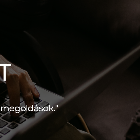
T
i megoldások."