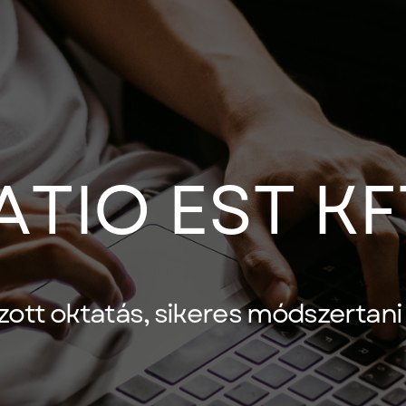
ATIO EST KF
zott oktatás, sikeres módszertan