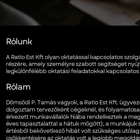
Rólunk
A Ratio Est Kft olyan oktatással kapcsolatos szolg
részére, amely személyre szabott segítséget nyúj
legkülönfélébb oktatási feladatokkal kapcsolato
Rólam
Dömsödi P. Tamás vagyok, a Ratio Est Kft. ügyveze
dolgoztam tervezőként cégeknél, és folyamatosa
érkezett munkavállalók hiába rendelkeztek a meg
éves tapasztalattal a hátuk mögött), a munkáju
értésből bekövetkező hibát volt szükséges utólag
csökkentésére az oktatás volt a legjobb megold