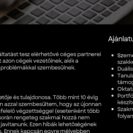
Ajánlat
áltatást tesz elérhetővé céges partnerei
Sz
emé
t azon cégek vezetőinek, akik a
szakk
s problémákkal szembesülnek.
Duális
Tanul
támo
Oktat
Portfó
tője és tulajdonosa. Több mint 10 évig
készí
n azzal szembesültem, hogy az újonnan
Szakm
felelő végzettséggel (esetenként több
folya
k során rengeteg szakmai hozzá nem
 javítanunk. Ezen hibák lehetőségének
ás. Ennek kapcsán egyre mélyebben