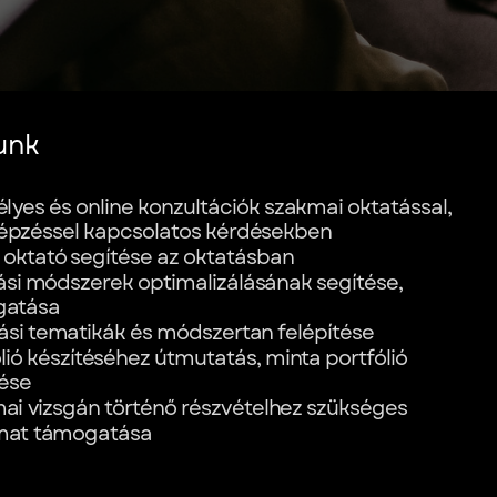
unk
lyes és online konzultációk szakmai oktatással,
épzéssel kapcsolatos kérdésekben
 oktató segítése az oktatásban
ási módszerek optimalizálásának segítése,
gatása
ási tematikák és módszertan felépítése
lió készítéséhez útmutatás, minta portfólió
tése
ai vizsgán történő részvételhez szükséges
mat támogatása